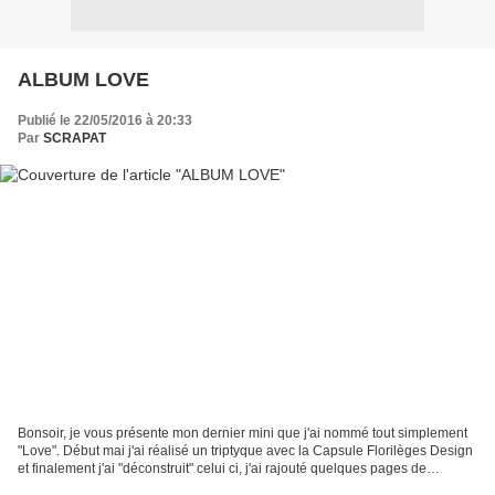
ALBUM LOVE
Publié le 22/05/2016 à 20:33
Par
SCRAPAT
Bonsoir, je vous présente mon dernier mini que j'ai nommé tout simplement
"Love". Début mai j'ai réalisé un triptyque avec la Capsule Florilèges Design
et finalement j'ai "déconstruit" celui ci, j'ai rajouté quelques pages de
dimension différente, fabriqué...