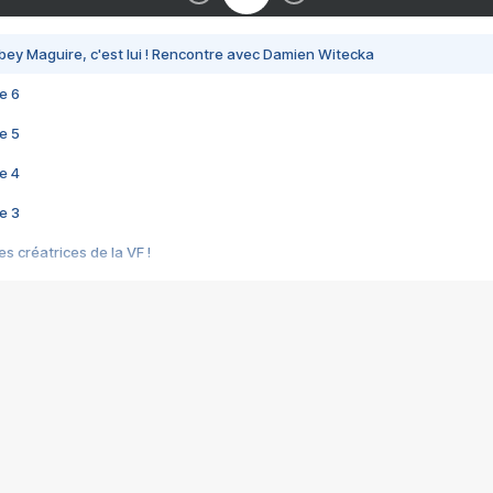
bey Maguire, c'est lui ! Rencontre avec Damien Witecka
e 6
e 5
e 4
e 3
s créatrices de la VF !
e 2
e 1
e Mektoub My Love arrive enfin ! Rencontre avec Shaïn Boumedine et Sal
i : après Toni en famille
elle réalise le bouleversant Dites lui que je l'aime
ais ! Rencontre autour de Vie privée de Rebecca Zlotowski