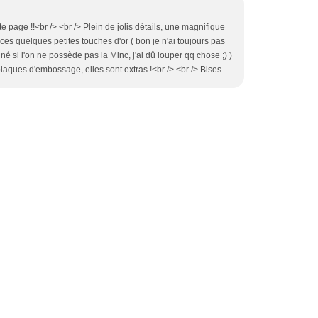
te page !!<br /> <br /> Plein de jolis détails, une magnifique
s quelques petites touches d'or ( bon je n'ai toujours pas
né si l'on ne possède pas la Minc, j'ai dû louper qq chose ;) )
plaques d'embossage, elles sont extras !<br /> <br /> Bises