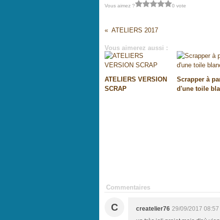
Vous aimez ?
0 vote
ATELIERS 2017
Vous aimerez aussi :
ATELIERS VERSION
Scrapper à par
SCRAP
d'une toile bla
Commentaires
C
createlier76
29/09/2017 08:57