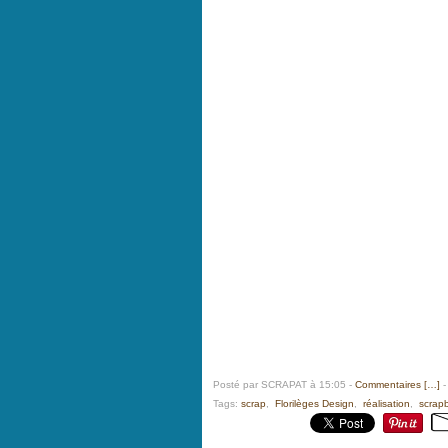
Posté par SCRAPAT à 15:05 -
Commentaires [
…
]
-
Tags:
scrap
,
Florilèges Design
,
réalisation
,
scrap