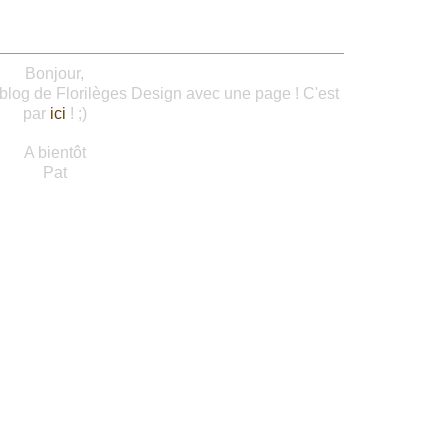
Bonjour,
 blog de Florilèges Design avec une page ! C'est
par
ici
! ;)
A bientôt
Pat