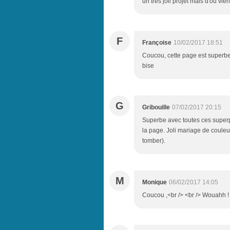
un très joli projet mais d'où vi
F
Françoise
10/02/2017 18:51
Coucou, cette page est superbe, 
bise
G
Gribouille
07/02/2017 20:15
Superbe avec toutes ces superp
la page. Joli mariage de couleur
tomber).
M
Monique
06/02/2017 14:05
Coucou ,<br /> <br /> Wouahh ! E