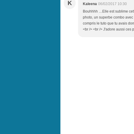
K
Kaleena
06/02/2017 10:30
Bouhhhh ....Elle est sublime cet
photo, un superbe combo avec ce
compris le tuto que tu avais don
<br /> <br /> J'adore aussi ces 