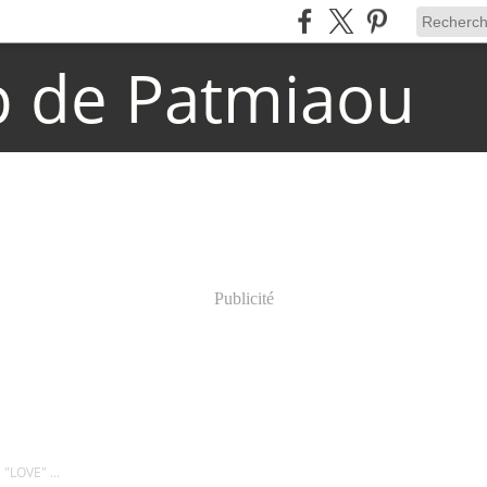
p de Patmiaou
Publicité
"LOVE" ...