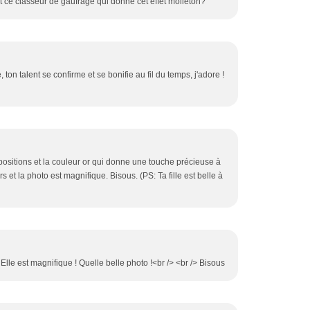
ent ce classeur de gaufrage qui donne cet effet molleton?
ton talent se confirme et se bonifie au fil du temps, j'adore !
ositions et la couleur or qui donne une touche précieuse à
s et la photo est magnifique. Bisous. (PS: Ta fille est belle à
lle est magnifique ! Quelle belle photo !<br /> <br /> Bisous