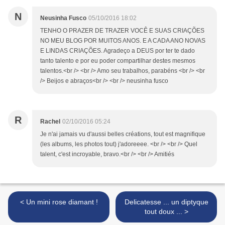
N
Neusinha Fusco
05/10/2016 18:02
TENHO O PRAZER DE TRAZER VOCÊ E SUAS CRIAÇÕES
NO MEU BLOG POR MUITOS ANOS. E A CADA ANO NOVAS
E LINDAS CRIAÇÕES. Agradeço a DEUS por ter te dado
tanto talento e por eu poder compartilhar destes mesmos
talentos.<br /> <br /> Amo seu trabalhos, parabéns <br /> <br
/> Beijos e abraços<br /> <br /> neusinha fusco
R
Rachel
02/10/2016 05:24
Je n'ai jamais vu d'aussi belles créations, tout est magnifique
(les albums, les photos tout) j'adoreeee. <br /> <br /> Quel
talent, c'est incroyable, bravo.<br /> <br /> Amitiés
< Un mini rose diamant !
Delicatesse ... un diptyque
tout doux ... >