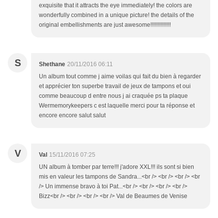
exquisite that it attracts the eye immediately! the colors are
wonderfully combined in a unique picture! the details of the
original embellishments are just awesome!!!!!!!!!!!!!!
S
Shethane
20/11/2016 06:11
Un album tout comme j aime voilas qui fait du bien à regarder
et apprécier ton superbe travail de jeux de tampons et oui
comme beaucoup d entre nous j ai craquée ps ta plaque
Wermemorykeepers c est laquelle merci pour ta réponse et
encore encore salut salut
V
Val
15/11/2016 07:25
UN album à tomber par terre!!! j'adore XXL!!! ils sont si bien
mis en valeur les tampons de Sandra...<br /> <br /> <br /> <br
/> Un immense bravo à toi Pat...<br /> <br /> <br /> <br />
Bizz<br /> <br /> <br /> <br /> Val de Beaumes de Venise