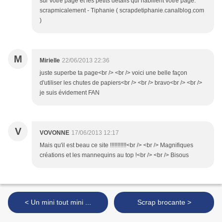
sur votre page et les petits détails qui habillent votre page.
scrapmicalement - Tiphanie ( scrapdetiphanie.canalblog.com
)
M
Mirielle
22/06/2013 22:36
juste superbe ta page<br /> <br /> voici une belle façon
d'utiliser les chutes de papiers<br /> <br /> bravo<br /> <br />
je suis évidement FAN
V
VOVONNE
17/06/2013 12:17
Mais qu'il est beau ce site !!!!!!!!!!!<br /> <br /> Magnifiques
créations et les mannequins au top !<br /> <br /> Bisous
< Un mini tout mini ...
Scrap brocante >