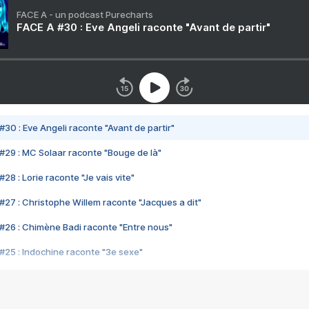
FACE A - un podcast Purecharts
FACE A #30 : Eve Angeli raconte "Avant de partir"
#30 : Eve Angeli raconte "Avant de partir"
#29 : MC Solaar raconte "Bouge de là"
28 : Lorie raconte "Je vais vite"
#27 : Christophe Willem raconte "Jacques a dit"
#26 : Chimène Badi raconte "Entre nous"
#25 : Indochine raconte "3e sexe"
#24 : Zaho raconte "C'est chelou"
#23 : Patrick Bruel raconte "Au café des délices"