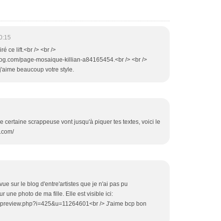
0:15
é ce lift.<br /> <br />
blog.com/page-mosaique-killian-a84165454.<br /> <br />
j'aime beaucoup votre style.
 certaine scrappeuse vont jusqu'à piquer tes textes, voici le
g.com/
ue sur le blog d'entre'artistes que je n'ai pas pu
 une photo de ma fille. Elle est visible ici:
_preview.php?i=425&u=11264601<br /> J'aime bcp bon