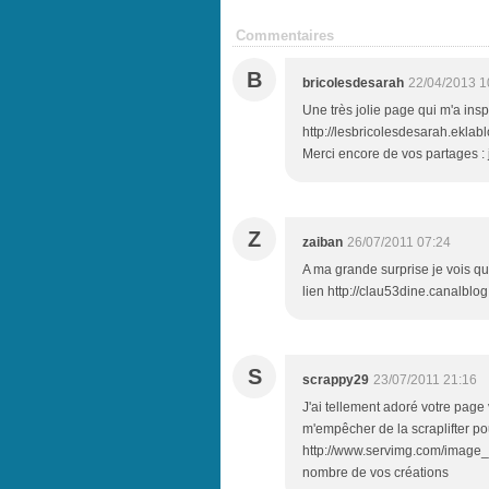
Commentaires
B
bricolesdesarah
22/04/2013 1
Une très jolie page qui m'a inspir
http://lesbricolesdesarah.ekla
Merci encore de vos partages : 
Z
zaiban
26/07/2011 07:24
A ma grande surprise je vois que
lien http://clau53dine.canalblo
S
scrappy29
23/07/2011 21:16
J'ai tellement adoré votre page v
m'empêcher de la scraplifter pour
http://www.servimg.com/image
nombre de vos créations