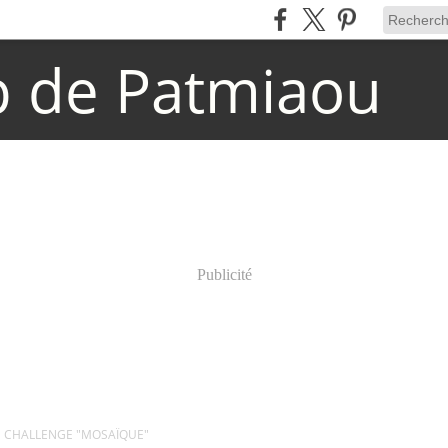
p de Patmiaou
Publicité
CHALLENGE "MOSAÏQUE"