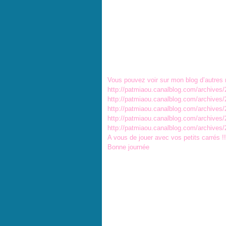
Vous pouvez voir sur mon blog d’autres
http://patmiaou.canalblog.com/archive
http://patmiaou.canalblog.com/archive
http://patmiaou.canalblog.com/archive
http://patmiaou.canalblog.com/archive
http://patmiaou.canalblog.com/archive
A vous de jouer avec vos petits carrés !!
Bonne journée