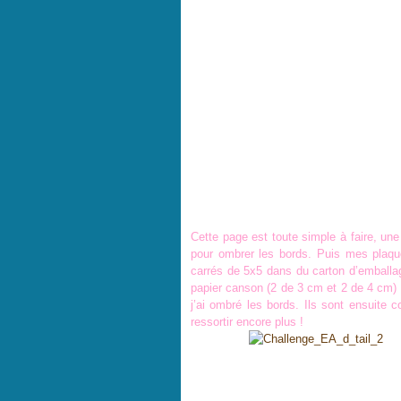
Cette page est toute simple à faire, une
pour ombrer les bords. Puis mes plaque
carrés de 5x5 dans du carton d’emballag
papier canson (2 de 3 cm et 2 de 4 cm) 
j’ai ombré les bords. Ils sont ensuite
ressortir encore plus !