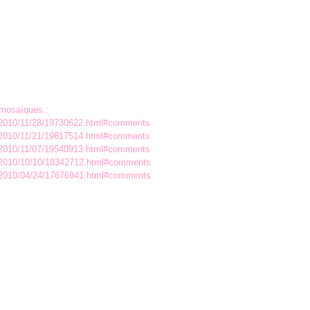
 mosaïques :
s/2010/11/28/19730622.html#comments
s/2010/11/21/19617514.html#comments
s/2010/11/07/19540913.html#comments
s/2010/10/10/18342712.html#comments
s/2010/04/24/17676941.html#comments