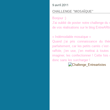
9 avril 2011
CHALLENGE "MOSAÏQUE"
Bonjour :)
J'ai oublié de poster notre challenge du 
de vos réalisations sur le blog EntreARtis
« Indémodable mosaïque »
Quand j’ai pris connaissance du thè
parfaitement, car les petits carrés c’est
raffole, j’en use, j’en mettrai à tout
imaginer, les confectionner ! Cette fois
donc sans les surcharger !