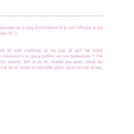
mercredi sur le
blog EntreArtistes
!!! le voici !!Poster le lien
tes !!!! :)
me de mon challenge, je me suis dit qu’il me collait
 « carrément » ce que je préfère sur mes réalisations !! J’en
es les sauces, bref je ne les invente pas mais j’adore les
 ci je les ai voulus en première place, qu’on ne voit qu’eux,