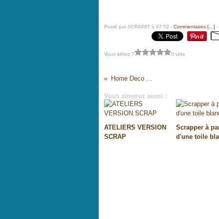
Posté par SCRAPAT à 07:52 -
Commentaires [
…
]
-
Vous aimez ?
0 vote
Home Deco ...
Vous aimerez aussi :
ATELIERS VERSION
Scrapper à par
SCRAP
d'une toile bla